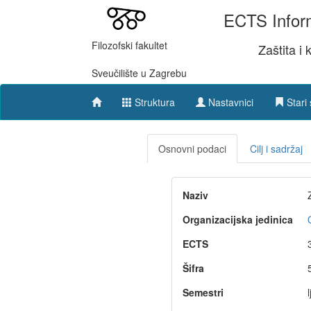
ECTS Inform
Filozofski fakultet
Zaštita i
Sveučilište u Zagrebu
Struktura
Nastavnici
Stari 
Osnovni podaci
Cilj i sadržaj
Naziv
Organizacijska jedinica
ECTS
Šifra
Semestri
l