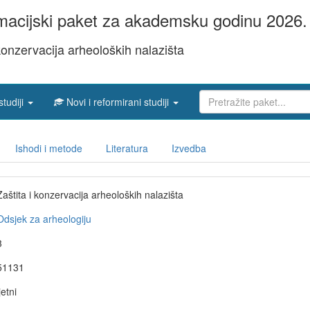
acijski paket za akademsku godinu 2026. 
 konzervacija arheoloških nalazišta
studiji
Novi i reformirani studiji
Ishodi i metode
Literatura
Izvedba
Zaštita i konzervacija arheoloških nalazišta
Odsjek za arheologiju
3
51131
jetni