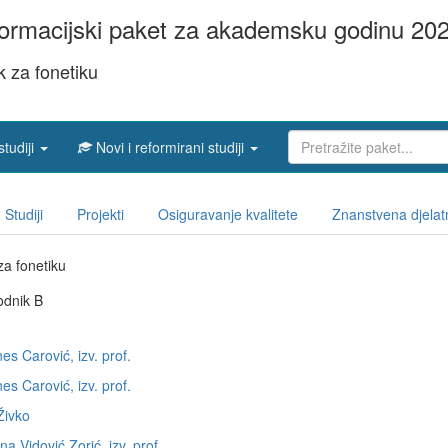
ormacijski paket za akademsku godinu 202
 za fonetiku
studiji
Novi i reformirani studiji
Studiji
Projekti
Osiguravanje kvalitete
Znanstvena djelat
za fonetiku
odnik B
Ines Carović, izv. prof.
Ines Carović, izv. prof.
Živko
Ana Vidović Zorić, izv. prof.