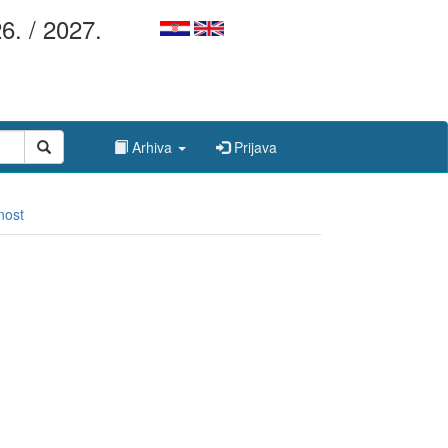
6. / 2027.
Arhiva
Prijava
nost