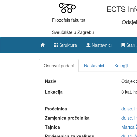
ECTS Inf
Filozofski fakultet
Odsjek
Sveučilište u Zagrebu
Struktura
Nastavnici
Stari 
Osnovni podaci
Nastavnici
Kolegiji
Naziv
Odsjek 
Lokacija
3 kat, h
Pročelnica
dr. sc. 
Zamjenica pročelnika
dr. sc. 
Tajnica
Marica 
Povjerenica za kvalitetu
dr. sc. 