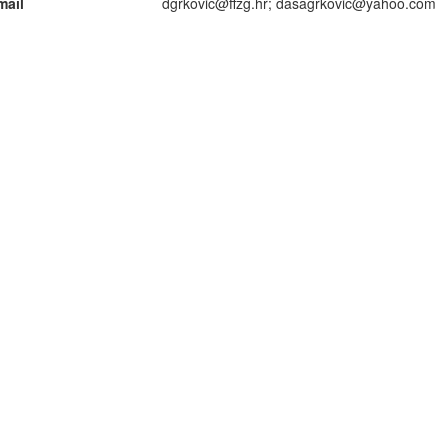
mail
dgrkovic@ffzg.hr; dasagrkovic@yahoo.com