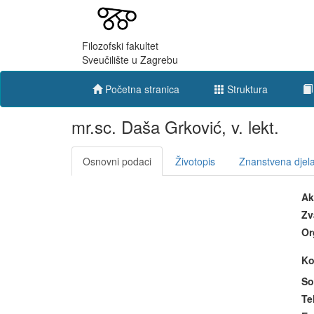
Filozofski fakultet
Sveučilište u Zagrebu
Početna stranica
Struktura
mr.sc. Daša Grković, v. lekt.
Osnovni podaci
Životopis
Znanstvena djela
Ak
Zv
Or
Ko
So
Te