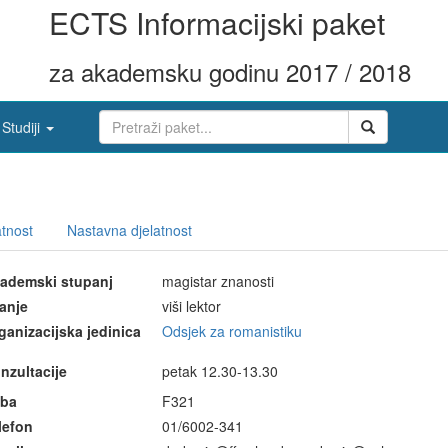
ECTS Informacijski paket
za akademsku godinu 2017 / 2018
Studiji
tnost
Nastavna djelatnost
ademski stupanj
magistar znanosti
anje
viši lektor
ganizacijska jedinica
Odsjek za romanistiku
nzultacije
petak 12.30-13.30
ba
F321
lefon
01/6002-341