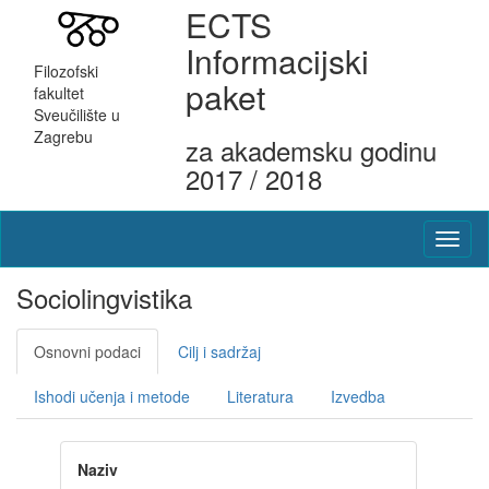
ECTS
Informacijski
Filozofski
paket
fakultet
Sveučilište u
Zagrebu
za akademsku godinu
2017 / 2018
Sociolingvistika
Osnovni podaci
Cilj i sadržaj
Ishodi učenja i metode
Literatura
Izvedba
Naziv