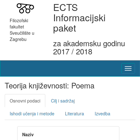
ECTS
Informacijski
Filozofski
paket
fakultet
Sveučilište u
Zagrebu
za akademsku godinu
2017 / 2018
Teorija književnosti: Poema
Osnovni podaci
Cilj i sadržaj
Ishodi učenja i metode
Literatura
Izvedba
Naziv