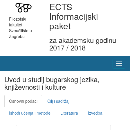
ECTS
Informacijski
Filozofski
paket
fakultet
Sveučilište u
Zagrebu
za akademsku godinu
2017 / 2018
Uvod u studij bugarskog jezika,
književnosti i kulture
Osnovni podaci
Cilj i sadržaj
Ishodi učenja i metode
Literatura
Izvedba