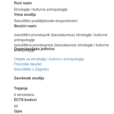
Puni naziv
Etnologija i kulturna antropologija
Vrsta studija
Sveučilišni preddiplomski dvopredmetni
Stručni naziv
sveučilišni prvostupnik (baccalaureus) etnologije i kulturne
antropologije
sveučilišna prvostupnica (baccalaurea) etnologije i kulturne
Organizacijska jedinica
antropologije
Odsjek za etnologiju i kulturnu antropologiju
Filozofski fakultet
Sveučilište u Zagrebu
Završetak studija
Trajanje
6 semestara
ECTS bodovi
90
Opis