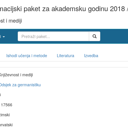
acijski paket za akademsku godinu 2018 
st i mediji
i
Ishodi učenja i metode
Literatura
Izvedba
Književnost i mediji
Odsjek za germanistiku
3
117566
zimski
hrvatski