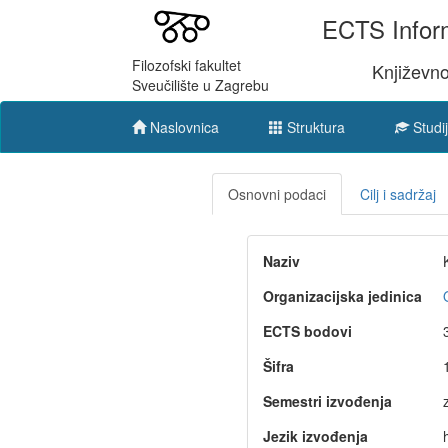
ECTS Inform
Filozofski fakultet
Književno
Sveučilište u Zagrebu
Naslovnica
Struktura
Studij
Osnovni podaci
Cilj i sadržaj
Naziv
Organizacijska jedinica
ECTS bodovi
Šifra
Semestri izvođenja
Jezik izvođenja