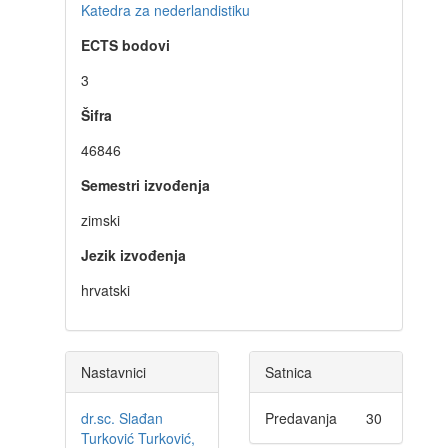
Katedra za nederlandistiku
ECTS bodovi
3
Šifra
46846
Semestri izvođenja
zimski
Jezik izvođenja
hrvatski
Nastavnici
Satnica
dr.sc. Slađan
Predavanja
30
Turković Turković,