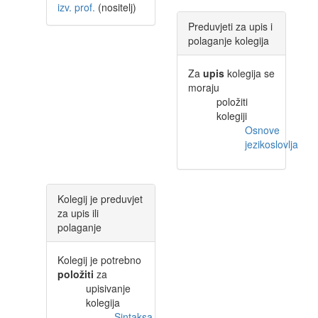
izv. prof.
(nositelj)
Preduvjeti za upis i
polaganje kolegija
Za
upis
kolegija se
moraju
položiti
kolegiji
Osnove
jezikoslovlja
Kolegij je preduvjet
za upis ili
polaganje
Kolegij je potrebno
položiti
za
upisivanje
kolegija
Sintaksa