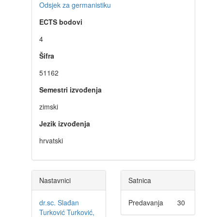
Odsjek za germanistiku
ECTS bodovi
4
Šifra
51162
Semestri izvođenja
zimski
Jezik izvođenja
hrvatski
Nastavnici
Satnica
dr.sc. Slađan
Predavanja
30
Turković Turković,