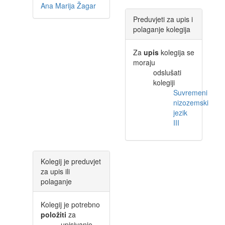
Ana Marija Žagar
Preduvjeti za upis i
polaganje kolegija
Za
upis
kolegija se
moraju
odslušati
kolegiji
Suvremeni
nizozemski
jezik
III
Kolegij je preduvjet
za upis ili
polaganje
Kolegij je potrebno
položiti
za
upisivanje