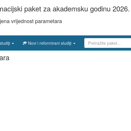
acijski paket za akademsku godinu 2026. 
jena vrijednost parametara
studiji
Novi i reformirani studiji
ara