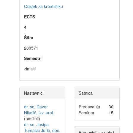
Odsjek za kroatistiku
ECTS
4
Šifra
280571
Semestri
zimski
Nastavnici
Satnica
dr. sc. Davor
Predavanja
30
Nikolić, izv. prof.
Seminar
15
(nositelj)
dr. sc. Josipa
Tomašić Jurić, doc.
Preduvjeti za upis i