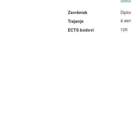
Sveuč
Završetak
Diplo
4 sem
Trajanje
120
ECTS bodovi