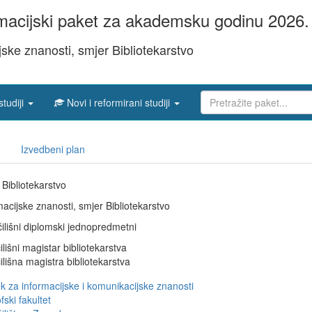
acijski paket za akademsku godinu 2026. 
jske znanosti, smjer Bibliotekarstvo
studiji
Novi i reformirani studiji
Izvedbeni plan
 Bibliotekarstvo
macijske znanosti, smjer Bibliotekarstvo
ilišni diplomski jednopredmetni
ilišni magistar bibliotekarstva
ilišna magistra bibliotekarstva
k za informacijske i komunikacijske znanosti
fski fakultet