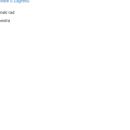
ilište u Zagrebu
mski rad
estra