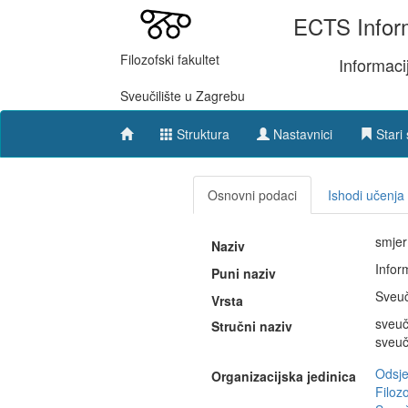
ECTS Inform
Filozofski fakultet
Informaci
Sveučilište u Zagrebu
Struktura
Nastavnici
Stari 
Osnovni podaci
Ishodi učenja
smjer
Naziv
Infor
Puni naziv
Sveuč
Vrsta
sveuč
Stručni naziv
sveuč
Odsje
Organizacijska jedinica
Filozo