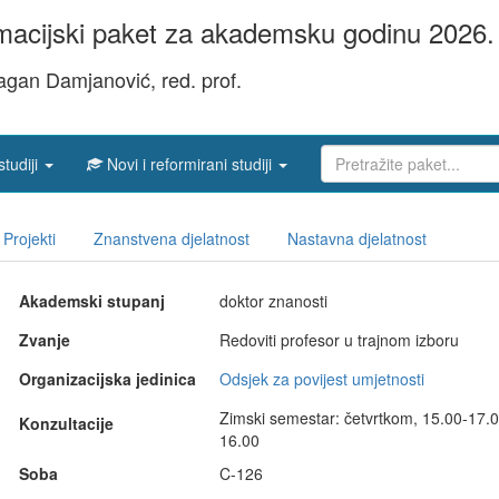
acijski paket za akademsku godinu 2026. 
ragan Damjanović, red. prof.
studiji
Novi i reformirani studiji
Projekti
Znanstvena djelatnost
Nastavna djelatnost
Akademski stupanj
doktor znanosti
Zvanje
Redoviti profesor u trajnom izboru
Organizacijska jedinica
Odsjek za povijest umjetnosti
Zimski semestar: četvrtkom, 15.00-17.00
Konzultacije
16.00
Soba
C-126