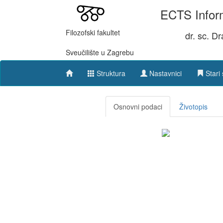
ECTS Inform
Filozofski fakultet
dr. sc. D
Sveučilište u Zagrebu
Struktura
Nastavnici
Stari 
Osnovni podaci
Životopis