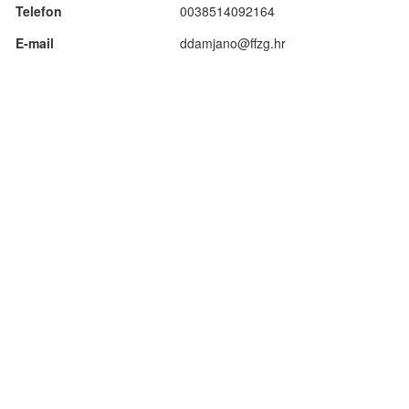
Telefon
0038514092164
E-mail
ddamjano@ffzg.hr