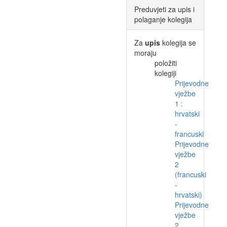
Preduvjeti za upis i
polaganje kolegija
Za
upis
kolegija se
moraju
položiti
kolegiji
Prijevodne
vježbe
1 :
hrvatski
-
francuski
Prijevodne
vježbe
2
(francuski
-
hrvatski)
Prijevodne
vježbe
2