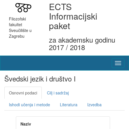
ECTS
Informacijski
Filozofski
paket
fakultet
Sveučilište u
Zagrebu
za akademsku godinu
2017 / 2018
Švedski jezik i društvo I
Osnovni podaci
Cilj i sadržaj
Ishodi učenja i metode
Literatura
Izvedba
Naziv