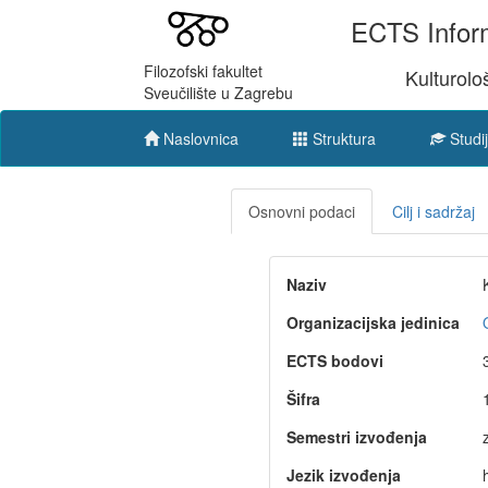
ECTS Inform
Filozofski fakultet
Kulturolo
Sveučilište u Zagrebu
Naslovnica
Struktura
Studij
Osnovni podaci
Cilj i sadržaj
Naziv
Organizacijska jedinica
ECTS bodovi
Šifra
Semestri izvođenja
Jezik izvođenja