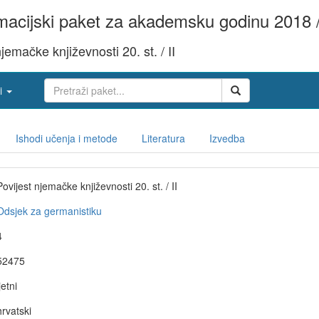
acijski paket za akademsku godinu 2018 
jemačke književnosti 20. st. / II
i
Ishodi učenja i metode
Literatura
Izvedba
Povijest njemačke književnosti 20. st. / II
Odsjek za germanistiku
4
52475
jetni
hrvatski