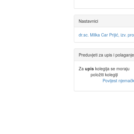
Nastavnici
dr.sc. Milka Car Prijić, izv. pro
Preduvjeti za upis i polaganje
Za
upis
kolegija se moraju
položiti kolegiji
Povijest njemačke