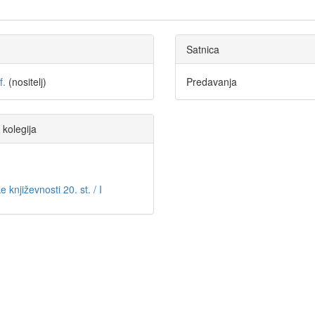
Satnica
f.
(nositelj)
Predavanja
 kolegija
 književnosti 20. st. / I