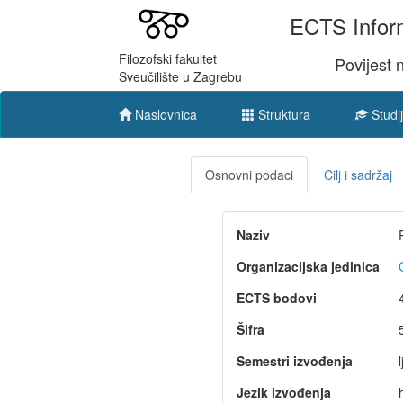
ECTS Inform
Filozofski fakultet
Povijest n
Sveučilište u Zagrebu
Naslovnica
Struktura
Studij
Osnovni podaci
Cilj i sadržaj
Naziv
Organizacijska jedinica
ECTS bodovi
Šifra
Semestri izvođenja
l
Jezik izvođenja