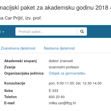
acijski paket za akademsku godinu 2018 
ka Car Prijić, izv. prof.
i
Znanstvena djelatnost
Nastavna djelatnost
Akademski stupanj
doktor znanosti
Zvanje
izvanredni profesor
Organizacijska jedinica
Odsjek za germanistiku
Konzultacije
pon, 9.00-11.00; čet. 12.30-14.00
Soba
E-333
Telefon
600 23 60
E-mail
milka.car@ffzg.hr