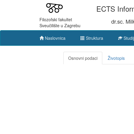
ECTS Inform
Filozofski fakultet
dr.sc. Mil
Sveučilište u Zagrebu
Naslovnica
Struktura
Studij
Osnovni podaci
Životopis