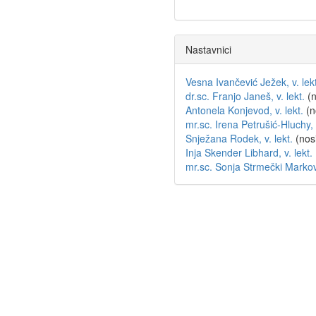
Nastavnici
Vesna Ivančević Ježek, v. lekt
dr.sc. Franjo Janeš, v. lekt.
(n
Antonela Konjevod, v. lekt.
(n
mr.sc. Irena Petrušić-Hluchy, v
Snježana Rodek, v. lekt.
(nosi
Inja Skender Libhard, v. lekt.
mr.sc. Sonja Strmečki Marković