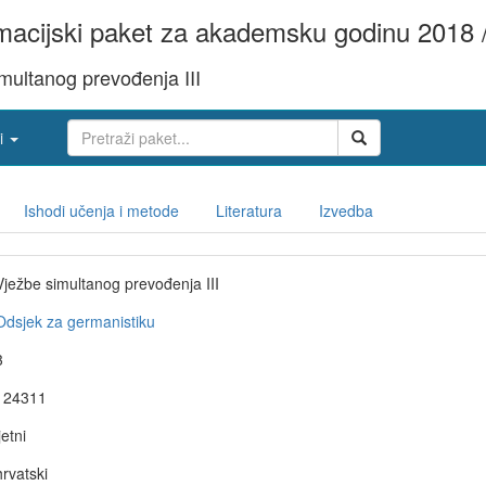
acijski paket za akademsku godinu 2018 
multanog prevođenja III
i
Ishodi učenja i metode
Literatura
Izvedba
Vježbe simultanog prevođenja III
Odsjek za germanistiku
3
124311
jetni
hrvatski