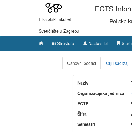
ECTS Inform
Filozofski fakultet
Poljska ku
Sveučilište u Zagrebu
Struktura
Nastavnici
Stari 
Osnovni podaci
Cilj i sadržaj
Naziv
Organizacijska jedinica
ECTS
Šifra
Semestri