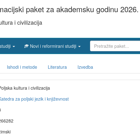
acijski paket za akademsku godinu 2026. 
ltura i civilizacija
studiji
Novi i reformirani studiji
Ishodi i metode
Literatura
Izvedba
Poljska kultura i civilizacija
Katedra za poljski jezik i književnost
3
266282
zimski