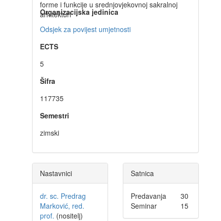
forme i funkcije u srednjovjekovnoj sakralnoj
Organizacijska jedinica
arhitekturi
Odsjek za povijest umjetnosti
ECTS
5
Šifra
117735
Semestri
zimski
Nastavnici
Satnica
dr. sc. Predrag
Predavanja
30
Marković, red.
Seminar
15
prof.
(nositelj)