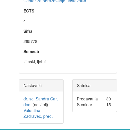
Centar za obrazovanje nastavnika
ECTS
4
Šifra
265778
Semestri
zimski, ljetni
Nastavnici
Satnica
dr. sc. Sandra Car,
Predavanja
30
doc.
(nositelj)
Seminar
15
Valentina
Zadravec, pred.