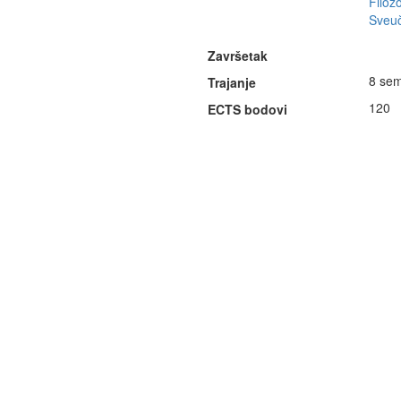
Filozo
Sveuč
Završetak
8 sem
Trajanje
120
ECTS bodovi