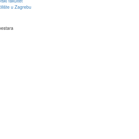
fski fakultet
ilište u Zagrebu
estara