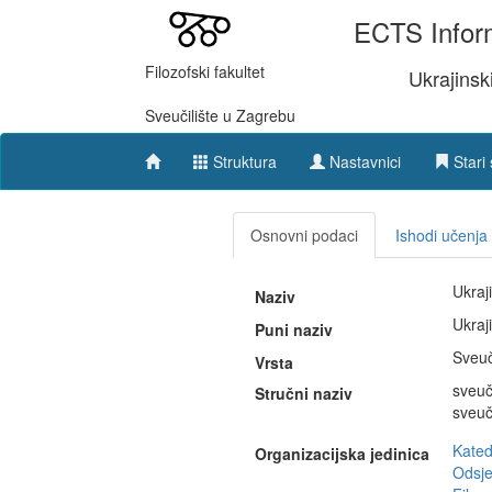
ECTS Inform
Filozofski fakultet
Ukrajinski
Sveučilište u Zagrebu
Struktura
Nastavnici
Stari 
Osnovni podaci
Ishodi učenja
Ukraji
Naziv
Ukraji
Puni naziv
Sveuč
Vrsta
sveuč
Stručni naziv
sveuč
Katedr
Organizacijska jedinica
Odsje