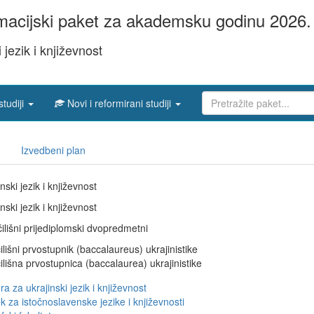
acijski paket za akademsku godinu 2026. 
 jezik i književnost
studiji
Novi i reformirani studiji
Izvedbeni plan
nski jezik i književnost
nski jezik i književnost
ilišni prijediplomski dvopredmetni
ilišni prvostupnik (baccalaureus) ukrajinistike
ilišna prvostupnica (baccalaurea) ukrajinistike
a za ukrajinski jezik i književnost
k za istočnoslavenske jezike i književnosti