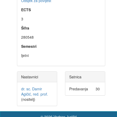
Odsjek za povijest
ECTS
3
Šifra
280548
Semestri
ljetni
Nastavnici
Satnica
dr. sc. Damir
Predavanja
30
Agičić, red. prof.
(nositelj)
© 2026 Vedran Juričić