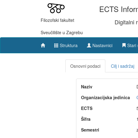
ECTS Inform
Filozofski fakultet
Digitalni
Sveučilište u Zagrebu
Struktura
Nastavnici
Stari 
Osnovni podaci
Cilj i sadržaj
Naziv
Organizacijska jedinica
ECTS
Šifra
Semestri