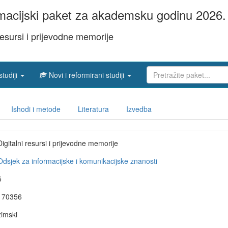
acijski paket za akademsku godinu 2026. 
 resursi i prijevodne memorije
studiji
Novi i reformirani studiji
Ishodi i metode
Literatura
Izvedba
Digitalni resursi i prijevodne memorije
Odsjek za informacijske i komunikacijske znanosti
5
170356
zimski