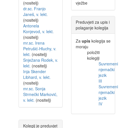
(nositelj)
vježbe
dr.sc. Franjo
Janeš, v. lekt.
(nositelj)
Preduvjeti za upis i
Antonela
polaganje kolegija
Konjevod, v. lekt.
(nositelj)
Za
upis
kolegija se
mr.sc. Irena
moraju
Petrušić-Hluchy, v.
položiti
lekt.
(nositelj)
kolegiji
Snježana Rodek, v.
Suvremeni
lekt.
(nositelj)
njemački
Inja Skender
jezik
Libhard, v. lekt.
III
(nositelj)
Suvremeni
mr.sc. Sonja
njemački
Strmečki Marković,
jezik
v. lekt.
(nositelj)
IV
Kolegij je preduvjet