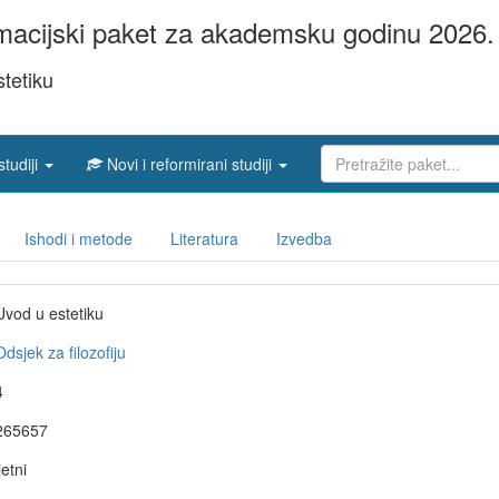
acijski paket za akademsku godinu 2026. 
tetiku
studiji
Novi i reformirani studiji
Ishodi i metode
Literatura
Izvedba
Uvod u estetiku
Odsjek za filozofiju
4
265657
jetni