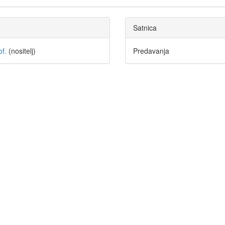
Satnica
of.
(nositelj)
Predavanja