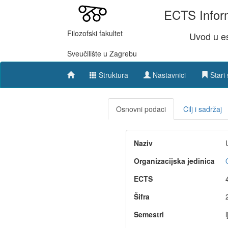
ECTS Inform
Filozofski fakultet
Uvod u es
Sveučilište u Zagrebu
Struktura
Nastavnici
Stari 
Osnovni podaci
Cilj i sadržaj
Naziv
Organizacijska jedinica
ECTS
Šifra
Semestri
l