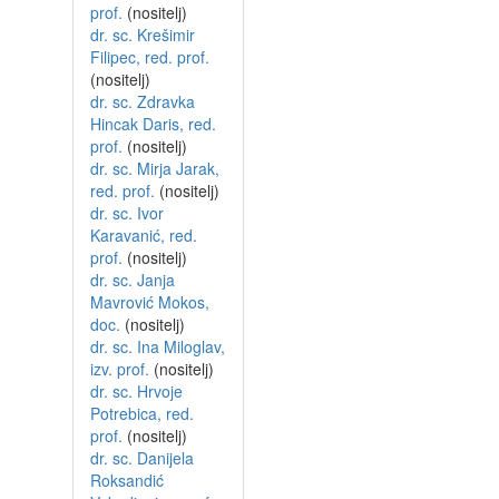
prof.
(nositelj)
dr. sc. Krešimir
Filipec, red. prof.
(nositelj)
dr. sc. Zdravka
Hincak Daris, red.
prof.
(nositelj)
dr. sc. Mirja Jarak,
red. prof.
(nositelj)
dr. sc. Ivor
Karavanić, red.
prof.
(nositelj)
dr. sc. Janja
Mavrović Mokos,
doc.
(nositelj)
dr. sc. Ina Miloglav,
izv. prof.
(nositelj)
dr. sc. Hrvoje
Potrebica, red.
prof.
(nositelj)
dr. sc. Danijela
Roksandić