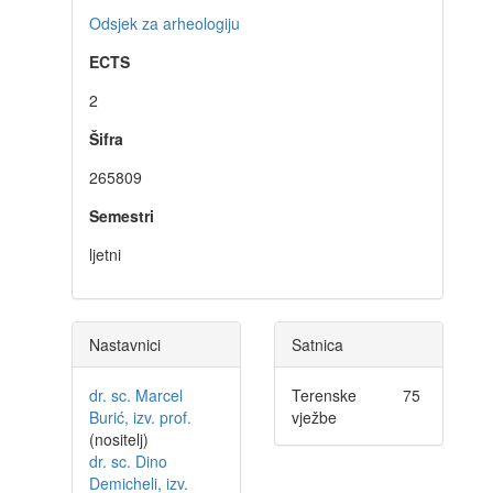
Odsjek za arheologiju
ECTS
2
Šifra
265809
Semestri
ljetni
Nastavnici
Satnica
dr. sc. Marcel
Terenske
75
Burić, izv. prof.
vježbe
(nositelj)
dr. sc. Dino
Demicheli, izv.