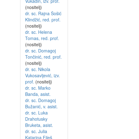
Vukadin, izv. prof.
(nositelj)
dr. sc. Rajna Šošić
Klindžić, red. prof.
(nositelj)
dr. sc. Helena
Tomas, red. prof.
(nositelj)
dr. sc. Domagoj
Tončinić, red. prof.
(nositelj)
dr. sc. Nikola
Vukosavljević, izv.
prof.
(nositelj)
dr. sc. Marko
Banda, asist.
dr. sc. Domagoj
Bužanić, v. asist.
dr. sc. Luka
Drahotusky
Bruketa, asist.
dr. sc. Julia
Katarina Fileš