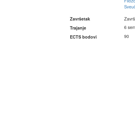
Filozo
Sveuč
Završetak
Završn
6 sem
Trajanje
90
ECTS bodovi