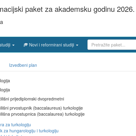
acijski paket za akademsku godinu 2026. 
ja
studiji
Novi i reformirani studiji
Izvedbeni plan
logija
logija
ilišni prijediplomski dvopredmetni
ilišni prvostupnik (baccalaureus) turkologije
ilišna prvostupnica (baccalaurea) turkologije
ra za turkologiju
k za hungarologiju i turkologiju