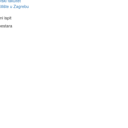
fski fakultet
ilište u Zagrebu
i ispit
estara