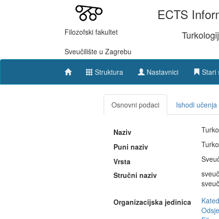
ECTS Inform
Filozofski fakultet
Turkologi
Sveučilište u Zagrebu
Struktura
Nastavnici
Stari 
Osnovni podaci
Ishodi učenja
Turko
Naziv
Turko
Puni naziv
Sveuč
Vrsta
sveuč
Stručni naziv
sveuč
Kated
Organizacijska jedinica
Odsje